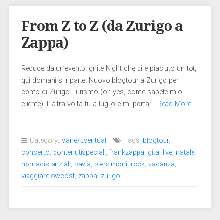
From Z to Z (da Zurigo a
Zappa)
Reduce da un’evento Ignite Night che ci è piaciuto un tot,
qui domani si riparte. Nuovo blogtour a Zurigo per
conto di Zurigo Turismo (oh yes, come sapete mio
cliente). L’altra volta fu a luglio e mi portai…
Read More
Category:
Varie/Eventuali
Tags:
blogtour
,
concerto
,
contenutispeciali
,
frankzappa
,
gita
,
live
,
natale
,
nomadistanziali
,
pavia
,
piersimoni
,
rock
,
vacanza
,
viaggiarelowcost
,
zappa
,
zurigo