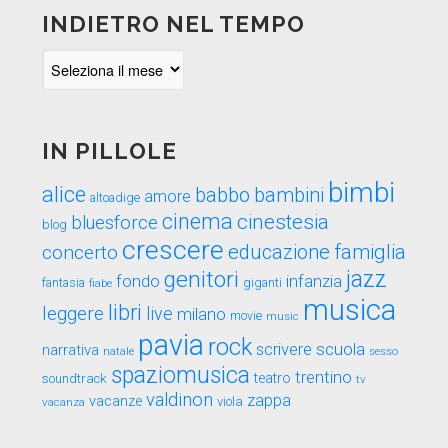
INDIETRO NEL TEMPO
Indietro
nel
tempo
IN PILLOLE
bimbi
alice
babbo
bambini
amore
altoadige
cinema
cinestesia
bluesforce
blog
crescere
educazione
famiglia
concerto
genitori
jazz
fondo
infanzia
fantasia
fiabe
giganti
musica
libri
leggere
live
milano
movie
music
pavia
rock
scuola
scrivere
narrativa
sesso
natale
spaziomusica
trentino
teatro
soundtrack
tv
valdinon
zappa
vacanze
viola
vacanza