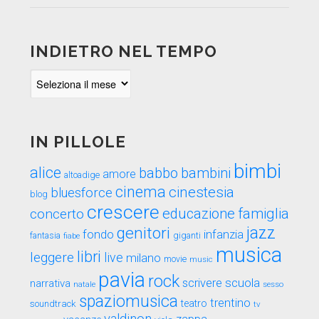
INDIETRO NEL TEMPO
Indietro
nel
tempo
IN PILLOLE
bimbi
alice
babbo
bambini
amore
altoadige
cinema
cinestesia
bluesforce
blog
crescere
educazione
famiglia
concerto
genitori
jazz
fondo
infanzia
fantasia
fiabe
giganti
musica
libri
leggere
live
milano
movie
music
pavia
rock
scuola
scrivere
narrativa
sesso
natale
spaziomusica
trentino
teatro
soundtrack
tv