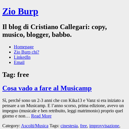
Zio Burp
Il blog di Cristiano Callegari: copy,
musico, blogger, babbo.
Homepage
Zio Burp chi?
LinkedIn
Email
Tag:
free
Cosa vado a fare al Musicamp
Sì, perché sono un 2-3 anni che con Kika13 e Vanz si era iniziato a
pensare a un Musicamp. E l’anno scorso, prima edizione, avevo un
impegno (musicale e ben retribuito, leggi matrimonio) proprio quel
giorno e non…
Read More
Category:
Ascolti/Musica
Tags:
cinestesia
,
free
,
improvvisazione
,