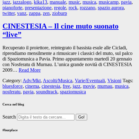
jazz
,
jazzalogo
,
kika13
,
manuale
,
music
,
musica
,
musicamp
,
pavia
,
pianoforte
,
presentazione
,
regole
,
rock
,
rozzano
,
spazio aurora
,
twitter
,
vanz
,
zappa
,
zen
,
zioburp
CINESTESIA – Il cine muto suonato
“live”
Recuperato il proiettore, reintegrato il bassista esule alle Cicladi,
riprendiamo mensilmente a rimusicare i classici del muto, sul palco
di Spaziomusica a Pavia. Primo appuntamento martedì 20 gennaio
con Nosferatu di Murnau. L’unica grande novità di CINESTESIA
2009…
Read More
Category:
Adv/Mkt
,
Ascolti/Musica
,
Varie/Eventuali
,
Visioni
Tags:
bluesforce
,
cinema
,
cinestesia
,
free
,
jazz
,
movie
,
murnau
,
musica
,
nosferatu
,
pavia
,
soundtrack
,
spaziomusica
Cerca nel blog
Search
#burpface