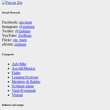
Social Network
Facebook:
zio.burp
Instagram:
@zioburp
Twitter:
@zioburp
YouTube:
ZioBurp
Flickr:
zio_burp
aNobii:
zioburp
Categorie
Adv/Mkt
Ascolti/Musica
Fiabe
Leggere/Scrivere
Mestiere di Babbo
Scritture miste
Varie/Eventuali
Visioni
Indietro nel tempo