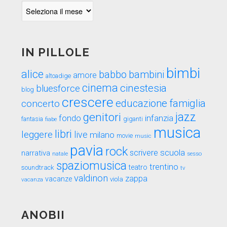
Indietro
nel
tempo
IN PILLOLE
bimbi
alice
babbo
bambini
amore
altoadige
cinema
cinestesia
bluesforce
blog
crescere
educazione
famiglia
concerto
genitori
jazz
fondo
infanzia
fantasia
fiabe
giganti
musica
libri
leggere
live
milano
movie
music
pavia
rock
scuola
scrivere
narrativa
sesso
natale
spaziomusica
trentino
teatro
soundtrack
tv
valdinon
zappa
vacanze
viola
vacanza
ANOBII