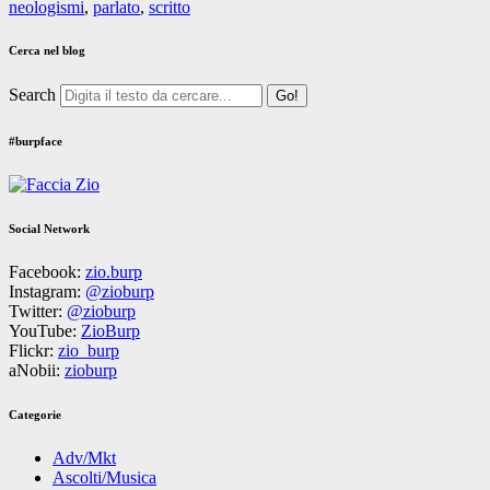
neologismi
,
parlato
,
scritto
Cerca nel blog
Search
#burpface
Social Network
Facebook:
zio.burp
Instagram:
@zioburp
Twitter:
@zioburp
YouTube:
ZioBurp
Flickr:
zio_burp
aNobii:
zioburp
Categorie
Adv/Mkt
Ascolti/Musica