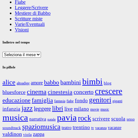
Fiabe
Leggere/Scrivere
Mestiere di Babbo
Scritture miste
Varie/Eventuali
Visioni
Indietro nel tempo
Indietro
nel
tempo
In pillole
bimbi
alice
babbo
bambini
amore
blog
altoadige
crescere
cinema
cinestesia
concerto
bluesforce
genitori
educazione
famiglia
fondo
fantasia
giganti
fiabe
jazz
libri
leggere
live
infanzia
milano
movie
music
musica
pavia
rock
scrivere
scuola
narrativa
sesso
natale
spaziomusica
trentino
teatro
vacanze
soundtrack
tv
vacanza
valdinon
zappa
viola