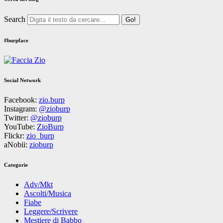
Search
#burpface
Social Network
Facebook:
zio.burp
Instagram:
@zioburp
Twitter:
@zioburp
YouTube:
ZioBurp
Flickr:
zio_burp
aNobii:
zioburp
Categorie
Adv/Mkt
Ascolti/Musica
Fiabe
Leggere/Scrivere
Mestiere di Babbo