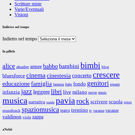
Scritture miste
Varie/Eventuali
Visioni
Indietro nel tempo
Indietro nel tempo
In pillole
bimbi
alice
babbo
bambini
amore
blog
altoadige
crescere
cinema
cinestesia
concerto
bluesforce
genitori
educazione
famiglia
fondo
fantasia
giganti
fiabe
jazz
libri
leggere
live
infanzia
milano
movie
music
musica
pavia
rock
scrivere
scuola
narrativa
sesso
natale
spaziomusica
trentino
teatro
vacanze
soundtrack
tv
vacanza
valdinon
zappa
viola
aNobii