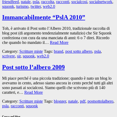
friendfeed
,
natale
,
psla
,
raccolta
,
racconti
,
socialcosi
,
socialnetwork
,
squonk
,
turismo
,
twitter
,
web2.0
Immancabilmente “PslA 2010”
Toh, è arrivato il Post sotto l’Albero 2010, tradizionale raccolta di
blog post (di argomento tendenzialmente natalizio) che Sir Squonk
confeziona con cura da una manciata di anni: 6 o 7 direi. Ricordo
che quando ho mandato il…
Read More
Category:
Scritture miste
Tags:
brand
,
post sotto albero
,
psla
,
scrivere
,
sir
,
squonk
,
web2.0
Post sotto l’albero 2009
Mi piace perché è una piccola tradizione; quando è nato un blog lo
avevamo in cento, adesso siamo ancora in cento perché tutti gli altri
sono passati ai socialcosi. Siamo quelli che scrivono più di 140
caratteri, e…
Read More
Category:
Scritture miste
Tags:
blogger
,
natale
,
pdf
,
postsottolalbero
,
psla
,
racconti
,
squonk
Cerca nel blog