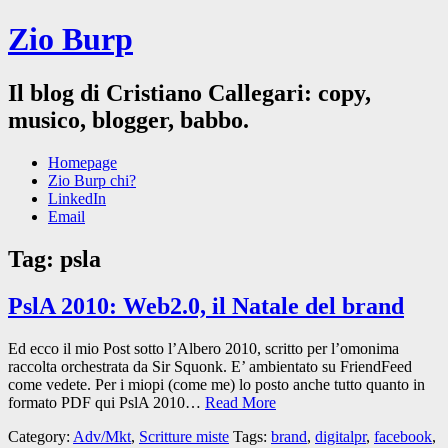
Zio Burp
Il blog di Cristiano Callegari: copy,
musico, blogger, babbo.
Homepage
Zio Burp chi?
LinkedIn
Email
Tag:
psla
PslA 2010: Web2.0, il Natale del brand
Ed ecco il mio Post sotto l’Albero 2010, scritto per l’omonima
raccolta orchestrata da Sir Squonk. E’ ambientato su FriendFeed
come vedete. Per i miopi (come me) lo posto anche tutto quanto in
formato PDF qui PslA 2010…
Read More
Category:
Adv/Mkt
,
Scritture miste
Tags:
brand
,
digitalpr
,
facebook
,