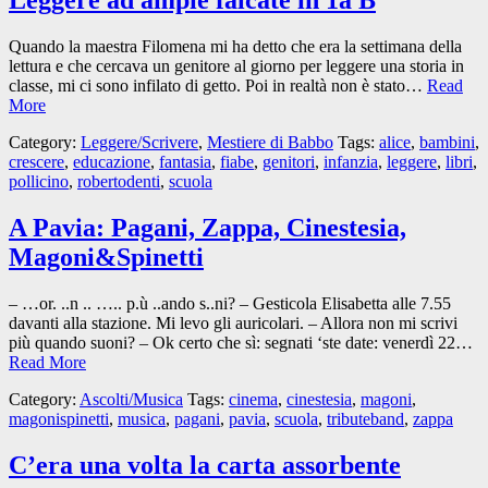
Leggere ad ampie falcate in 1a B
Quando la maestra Filomena mi ha detto che era la settimana della
lettura e che cercava un genitore al giorno per leggere una storia in
classe, mi ci sono infilato di getto. Poi in realtà non è stato…
Read
More
Category:
Leggere/Scrivere
,
Mestiere di Babbo
Tags:
alice
,
bambini
,
crescere
,
educazione
,
fantasia
,
fiabe
,
genitori
,
infanzia
,
leggere
,
libri
,
pollicino
,
robertodenti
,
scuola
A Pavia: Pagani, Zappa, Cinestesia,
Magoni&Spinetti
– …or. ..n .. ….. p.ù ..ando s..ni? – Gesticola Elisabetta alle 7.55
davanti alla stazione. Mi levo gli auricolari. – Allora non mi scrivi
più quando suoni? – Ok certo che sì: segnati ‘ste date: venerdì 22…
Read More
Category:
Ascolti/Musica
Tags:
cinema
,
cinestesia
,
magoni
,
magonispinetti
,
musica
,
pagani
,
pavia
,
scuola
,
tributeband
,
zappa
C’era una volta la carta assorbente