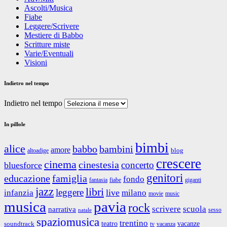
Ascolti/Musica
Fiabe
Leggere/Scrivere
Mestiere di Babbo
Scritture miste
Varie/Eventuali
Visioni
Indietro nel tempo
Indietro nel tempo
In pillole
bimbi
alice
babbo
bambini
amore
blog
altoadige
crescere
cinema
cinestesia
concerto
bluesforce
genitori
educazione
famiglia
fondo
fantasia
giganti
fiabe
jazz
libri
leggere
live
infanzia
milano
movie
music
musica
pavia
rock
scrivere
scuola
narrativa
sesso
natale
spaziomusica
trentino
teatro
vacanze
soundtrack
tv
vacanza