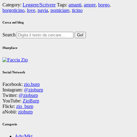
Category:
Leggere/Scrivere
Tags:
amanti
,
amore
,
borgo
,
borgoticino
,
love
,
pavia
,
pomiciare
,
ticino
Cerca nel blog
Search
#burpface
Social Network
Facebook:
zio.burp
Instagram:
@zioburp
Twitter:
@zioburp
YouTube:
ZioBurp
Flickr:
zio_burp
aNobii:
zioburp
Categorie
Adv/Mkt