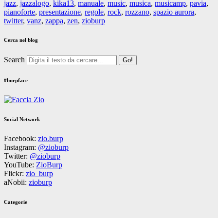
jazz
,
jazzalogo
,
kika13
,
manuale
,
music
,
musica
,
musicamp
,
pavia
,
pianoforte
,
presentazione
,
regole
,
rock
,
rozzano
,
spazio aurora
,
twitter
,
vanz
,
zappa
,
zen
,
zioburp
Cerca nel blog
Search
#burpface
Social Network
Facebook:
zio.burp
Instagram:
@zioburp
Twitter:
@zioburp
YouTube:
ZioBurp
Flickr:
zio_burp
aNobii:
zioburp
Categorie