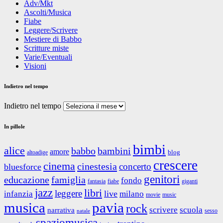
Adv/Mkt
Ascolti/Musica
Fiabe
Leggere/Scrivere
Mestiere di Babbo
Scritture miste
Varie/Eventuali
Visioni
Indietro nel tempo
Indietro nel tempo
In pillole
bimbi
alice
babbo
bambini
amore
blog
altoadige
crescere
cinema
cinestesia
concerto
bluesforce
genitori
educazione
famiglia
fondo
fantasia
giganti
fiabe
jazz
libri
leggere
live
infanzia
milano
movie
music
musica
pavia
rock
scrivere
scuola
narrativa
sesso
natale
spaziomusica