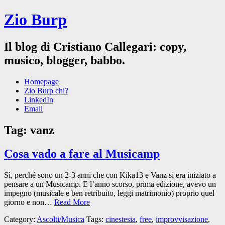
Zio Burp
Il blog di Cristiano Callegari: copy,
musico, blogger, babbo.
Homepage
Zio Burp chi?
LinkedIn
Email
Tag:
vanz
Cosa vado a fare al Musicamp
Sì, perché sono un 2-3 anni che con Kika13 e Vanz si era iniziato a
pensare a un Musicamp. E l’anno scorso, prima edizione, avevo un
impegno (musicale e ben retribuito, leggi matrimonio) proprio quel
giorno e non…
Read More
Category:
Ascolti/Musica
Tags:
cinestesia
,
free
,
improvvisazione
,