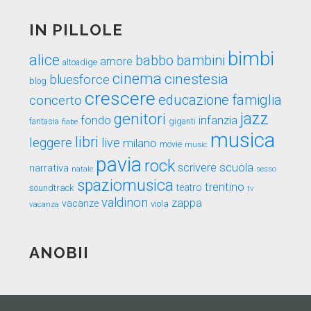
IN PILLOLE
bimbi
alice
babbo
bambini
amore
altoadige
cinema
cinestesia
bluesforce
blog
crescere
educazione
famiglia
concerto
genitori
jazz
fondo
infanzia
fantasia
fiabe
giganti
musica
libri
leggere
live
milano
movie
music
pavia
rock
scuola
scrivere
narrativa
sesso
natale
spaziomusica
trentino
teatro
soundtrack
tv
valdinon
zappa
vacanze
viola
vacanza
ANOBII