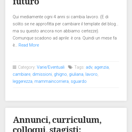
futuro
Qui mediamente ogni 4 anni si cambia lavoro. (E di
solito se ne approfitta per cambiare il template del blog…
ma su questo ancora non abbiamo certezze).
Comunque scadono ad aprile: è ora. Quindi un mese fa
è…
Read More
Category:
Varie/Eventuali
Tags:
adv
,
agenzia
,
cambiare
,
dimissioni
,
ghigno
,
giuliana
,
lavoro
,
leggerezza
,
mammaincorriera
,
sguardo
Annunci, curriculum,
colloqui, stagisti: