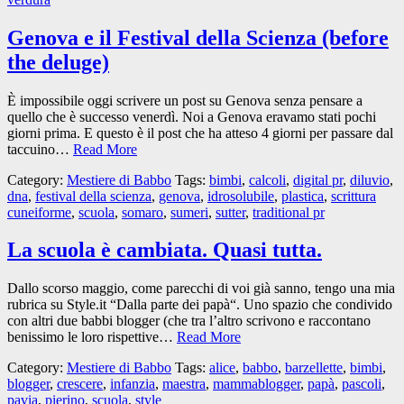
Genova e il Festival della Scienza (before
the deluge)
È impossibile oggi scrivere un post su Genova senza pensare a
quello che è successo venerdì. Noi a Genova eravamo stati pochi
giorni prima. E questo è il post che ha atteso 4 giorni per passare dal
taccuino…
Read More
Category:
Mestiere di Babbo
Tags:
bimbi
,
calcoli
,
digital pr
,
diluvio
,
dna
,
festival della scienza
,
genova
,
idrosolubile
,
plastica
,
scrittura
cuneiforme
,
scuola
,
somaro
,
sumeri
,
sutter
,
traditional pr
La scuola è cambiata. Quasi tutta.
Dallo scorso maggio, come parecchi di voi già sanno, tengo una mia
rubrica su Style.it “Dalla parte dei papà“. Uno spazio che condivido
con altri due babbi blogger (che tra l’altro scrivono e raccontano
benissimo le loro rispettive…
Read More
Category:
Mestiere di Babbo
Tags:
alice
,
babbo
,
barzellette
,
bimbi
,
blogger
,
crescere
,
infanzia
,
maestra
,
mammablogger
,
papà
,
pascoli
,
pavia
,
pierino
,
scuola
,
style