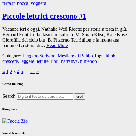
terra in bocca
,
voghera
Piccole lettrici crescono #1
Vacanze ieri e oggi, Nathalie Weil Ricette per storie a testa in giù,
Bernard Friot Un fantasma in soffitta, M. Sarah Klise, Kate Klise
Clorofilla dal cielo blu, B. Pitzorno Tea Stilton e la montagna
parlante La storia di…
Read More
Category:
Leggere/Scrivere
,
Mestiere di Babbo
Tags:
bimbi
,
crescere
,
leggere
,
letture
,
libri
,
narrativa
,
nintendo
«
1
2
3
4
5
…
21
»
Cerca nel blog
Search
#burpface
Social Network