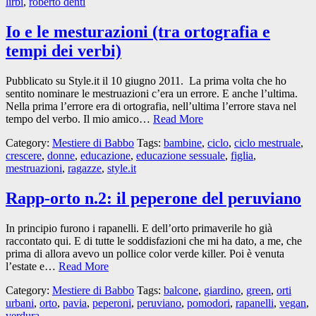
lirbi
,
roberto denti
Io e le mesturazioni (tra ortografia e
tempi dei verbi)
Pubblicato su Style.it il 10 giugno 2011. La prima volta che ho
sentito nominare le mestruazioni c’era un errore. E anche l’ultima.
Nella prima l’errore era di ortografia, nell’ultima l’errore stava nel
tempo del verbo. Il mio amico…
Read More
Category:
Mestiere di Babbo
Tags:
bambine
,
ciclo
,
ciclo mestruale
,
crescere
,
donne
,
educazione
,
educazione sessuale
,
figlia
,
mestruazioni
,
ragazze
,
style.it
Rapp-orto n.2: il peperone del peruviano
In principio furono i rapanelli. E dell’orto primaverile ho già
raccontato qui. E di tutte le soddisfazioni che mi ha dato, a me, che
prima di allora avevo un pollice color verde killer. Poi è venuta
l’estate e…
Read More
Category:
Mestiere di Babbo
Tags:
balcone
,
giardino
,
green
,
orti
urbani
,
orto
,
pavia
,
peperoni
,
peruviano
,
pomodori
,
rapanelli
,
vegan
,
verdura